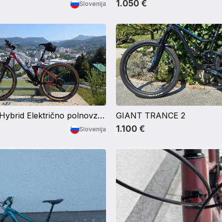
1.050 €
Slovenija
Wilier 101FX Hybrid Električno polnovzmeteno kolo s celotno XTR opremo
GIANT TRANCE 2
1.100 €
Slovenija