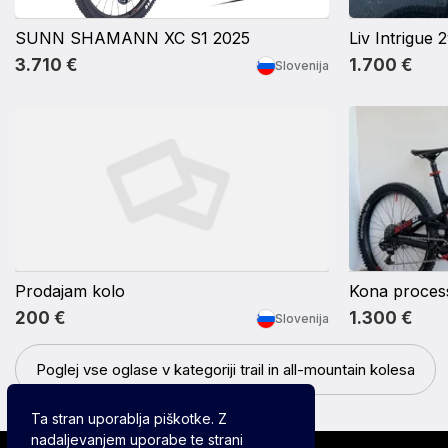
SUNN SHAMANN XC S1 2025
Liv Intrigue 
3.710 €
1.700 €
Slovenija
Prodajam kolo
Kona process
200 €
1.300 €
Slovenija
Poglej vse oglase v kategoriji trail in all-mountain kolesa
Ta stran uporablja piškotke. Z
nadaljevanjem uporabe te strani