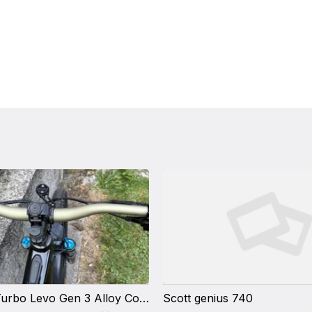
ahtevne terene ali dolge ture.
Specialized Turbo Levo Gen 3 Alloy Comp S3 – 700 Wh, Fox vzmetenje, bogato nadgrajen
Scott genius 740