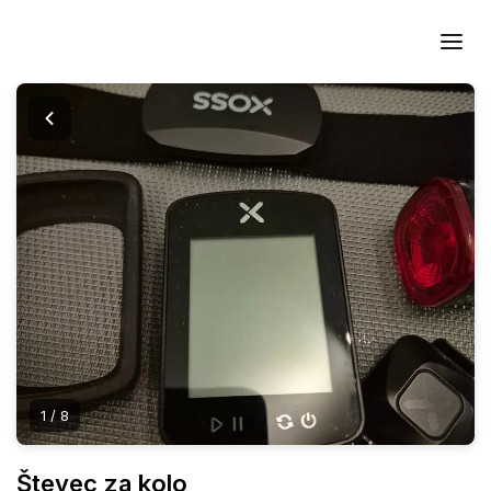
BAJK.SI
1
/ 8
Števec za kolo