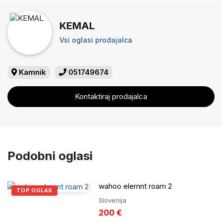
KEMAL
Vsi oglasi prodajalca
Kamnik
051749674
Kontaktiraj prodajalca
Podobni oglasi
wahoo elemnt roam 2
TOP OGLAS
Slovenija
200 €