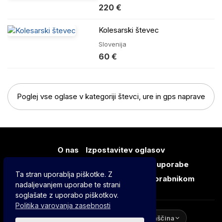
220 €
Kolesarski števec
Slovenija
60 €
Poglej vse oglase v kategoriji števci, ure in gps naprave
O nas
Izpostavitev oglasov
Oglaševanje za podjetja
Pogoji uporabe
Ta stran uporablja piškotke. Z
Varovanje zasebnosti
Pomoč uporabnikom
nadaljevanjem uporabe te strani
soglašate z uporabo piškotkov.
Politika varovanja zasebnosti
Svetlo
Temno
Slovenščina