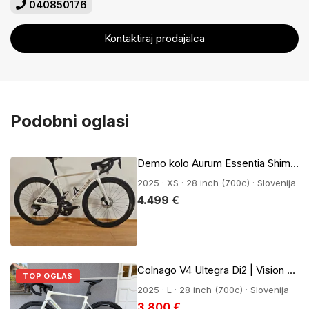
040850176
Kontaktiraj prodajalca
Podobni oglasi
Demo kolo Aurum Essentia Shimano Ultegra Di2 12s ZIPP 303s
2025 · XS · 28 inch (700c) · Slovenija
4.499 €
Colnago V4 Ultegra Di2 | Vision SC45 | 2025 | 1000 km
TOP OGLAS
2025 · L · 28 inch (700c) · Slovenija
3.800 €