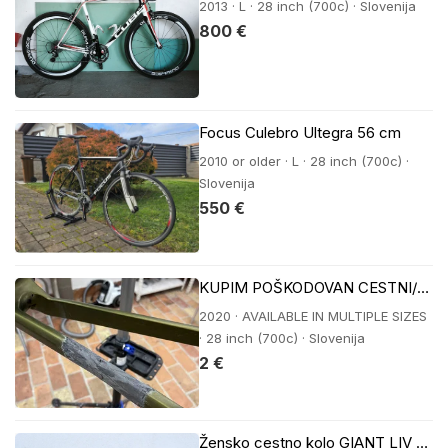
2013 · L · 28 inch (700c) · Slovenija
800 €
Focus Culebro Ultegra 56 cm
2010 or older · L · 28 inch (700c) ·
Slovenija
550 €
KUPIM POŠKODOVAN CESTNI/GRAVEL OKVIR
2020 · AVAILABLE IN MULTIPLE SIZES
· 28 inch (700c) · Slovenija
2 €
Žensko cestno kolo GIANT LIV EnviLiv Advanced 1 M(164-176cm) Airglow 2023