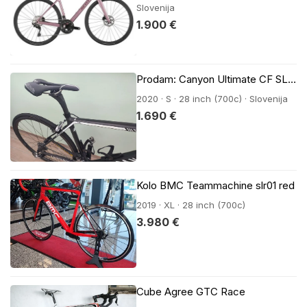
Slovenija
1.900 €
Prodam: Canyon Ultimate CF SL (Velikost S, Letnik 2020) – SRAM Red eTap & Karbonski obroči
2020 · S · 28 inch (700c) · Slovenija
1.690 €
Kolo BMC Teammachine slr01 red
2019 · XL · 28 inch (700c)
3.980 €
Cube Agree GTC Race