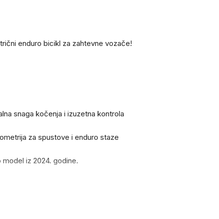
rični enduro bicikl za zahtevne vozače!
lna snaga kočenja i izuzetna kontrola
eometrija za spustove i enduro staze
o model iz 2024. godine.