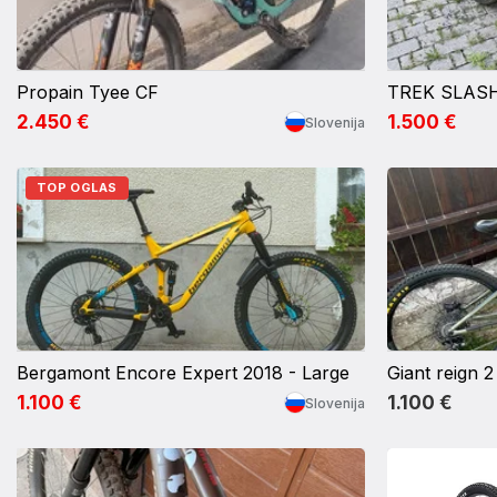
Propain Tyee CF
TREK SLASH
2.450 €
1.500 €
Slovenija
TOP OGLAS
Bergamont Encore Expert 2018 - Large
Giant reign 2
1.100 €
1.100 €
Slovenija