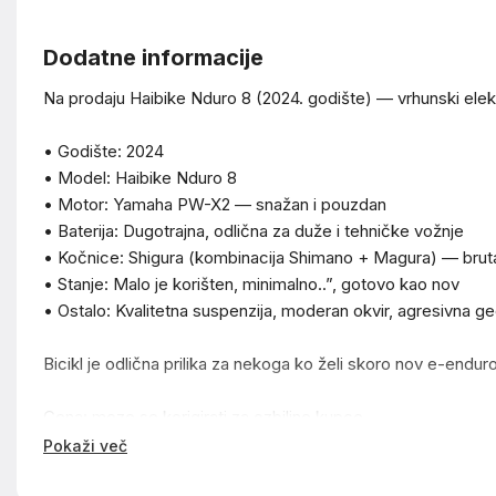
Dodatne informacije
Na prodaju Haibike Nduro 8 (2024. godište) — vrhunski elekt
• Godište: 2024
• Model: Haibike Nduro 8
• Motor: Yamaha PW-X2 — snažan i pouzdan
• Baterija: Dugotrajna, odlična za duže i tehničke vožnje
• Kočnice: Shigura (kombinacija Shimano + Magura) — bruta
• Stanje: Malo je korišten, minimalno..”, gotovo kao nov
• Ostalo: Kvalitetna suspenzija, moderan okvir, agresivna g
Bicikl je odlična prilika za nekoga ko želi skoro nov e-endur
Cena: moze se korigirati za ozbiljne kupce
Za sve dodatne informacije ili slike, javite se na ovaj broj.
Pokaži več
+385917353919