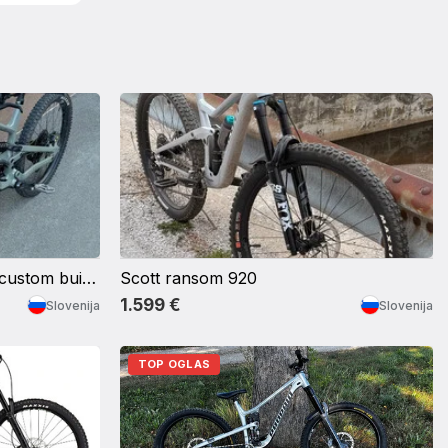
YT Capra Uncaged 10 CF – custom build, letnik 2023
Scott ransom 920
1.599 €
Slovenija
Slovenija
TOP OGLAS