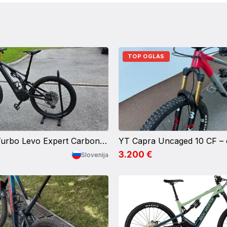
TOP OGLAS
Specialized Turbo Levo Expert Carbon G3 NB
3.200 €
Slovenija