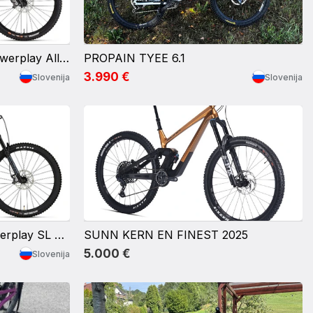
Rocky Mountain Altitude Powerplay Alloy 70 Shimano
PROPAIN TYEE 6.1
3.990 €
Slovenija
Slovenija
Rocky Mountain Instict Powerplay SL Carbon 50
SUNN KERN EN FINEST 2025
5.000 €
Slovenija