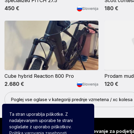
Specialized PITCH 27.5
Scott contes
450 €
180 €
Slovenija
Cube hybrid Reaction 800 Pro
Prodam mudd
2.680 €
120 €
Slovenija
Poglej vse oglase v kategoriji prednje vzmetena / xc kolesa
Ta stran uporablja piškotke. Z
nadaljevanjem uporabe te strani
soglašate z uporabo piškotkov.
O nas
Izpostavitev oglasov
Oglaševanje za podjetj
Politika varovanja zasebnosti