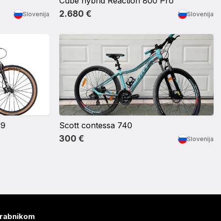
Cube hybrid Reaction 800 Pro
2.680 €
Slovenija
Slovenija
29
Scott contessa 740
300 €
Slovenija
rabnikom