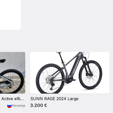
Gorsko kolo Scott Contessa Active eRide 910, velikost M
SUNN RAGE 2024 Large
3.200 €
Slovenija