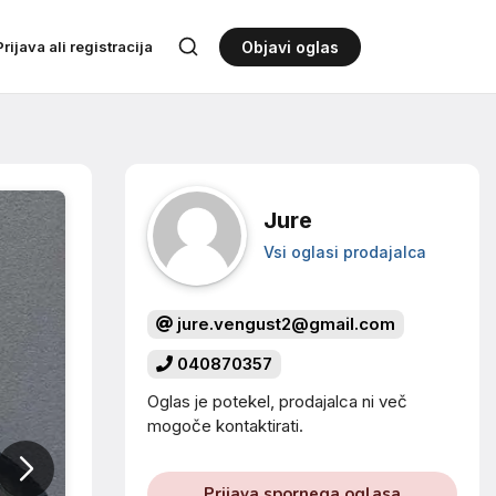
Prijava ali registracija
Objavi oglas
Jure
Vsi oglasi prodajalca
jure.vengust2@gmail.com
040870357
Oglas je potekel, prodajalca ni več
mogoče kontaktirati.
Prijava spornega oglasa