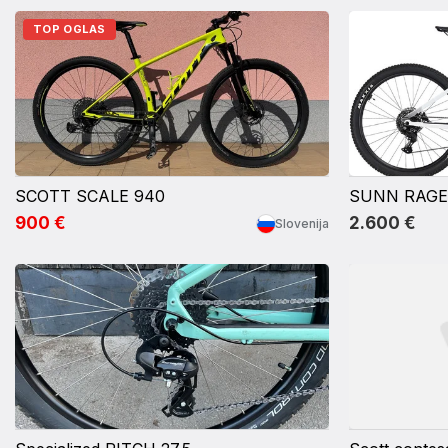
TOP OGLAS
SCOTT SCALE 940
SUNN RAGE 
900 €
2.600 €
Slovenija