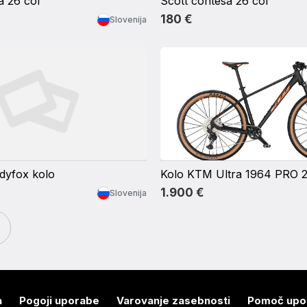
a 26 col
Scott contesa 26 col
180 €
Slovenija
yfox kolo
Kolo KTM Ultra 1964 PRO 
1.900 €
Slovenija
a
Pogoji uporabe
Varovanje zasebnosti
Pomoč upo