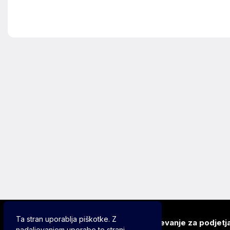
Ta stran uporablja piškotke. Z
O nas
Izpostavitev oglasov
Oglaševanje za podjetj
nadaljevanjem uporabe te strani