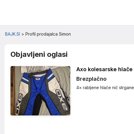
BAJK.SI
BAJK.SI
>
Profil prodajalca Simon
Objavljeni oglasi
Axo kolesarske hlače
Brezplačno
4× rabljene hlače nič strgan