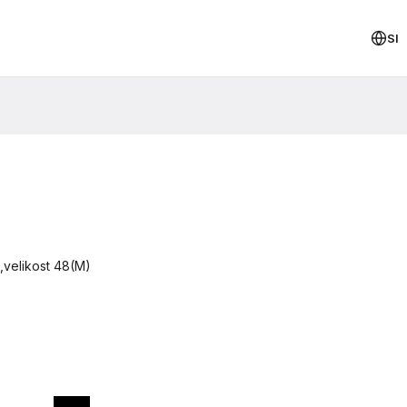
SI
e,velikost 48(M)