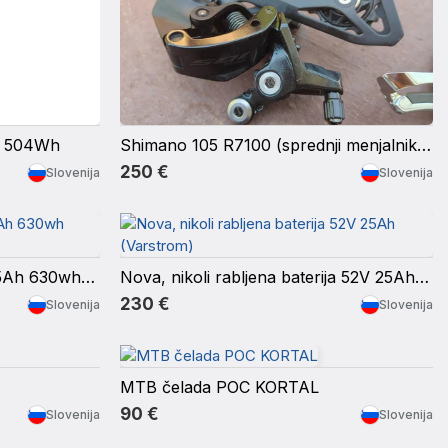
5, 504Wh
Shimano 105 R7100 (sprednji menjalnik, zadnji menjalnik, prestavne ročice)
250 €
Slovenija
Slovenija
Shimano BT-E8036 36V 17.5Ah 630wh nova baterija
Nova, nikoli rabljena baterija 52V 25Ah (Varstrom)
230 €
Slovenija
Slovenija
MTB čelada POC KORTAL
90 €
Slovenija
Slovenija