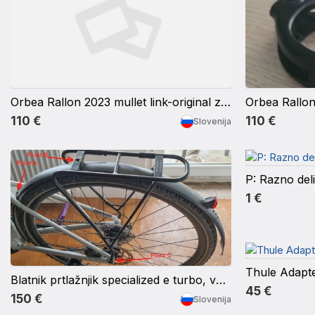
Orbea Rallon 2023 mullet link-original z lezaji
110 €
110 €
Slovenija
P: Razno de
1 €
Thule Adapte
Blatnik prtlažnjik specialized e turbo, vado sl eq. 28”
45 €
150 €
Slovenija