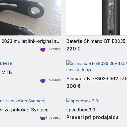
Orbea Rallon 2023 mullet link-original z lezaji
Baterija Shimano BT-E803
220 €
Slovenija
li MTB
Slovenija
300 €
r za prikolico Syntace
speedbox 3.0
Preveri pri prodajalcu
Slovenija