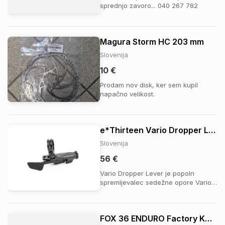
sprednjo zavoro... 040 267 782
Magura Storm HC 203 mm
Slovenija
10 €
Prodam nov disk, ker sem kupil
napačno velikost.
e*Thirteen Vario Dropper Lever
Slovenija
56 €
Vario Dropper Lever je popoln
spremljevalec sedežne opore Vario
Infinite, hkrati pa predstavlja odlično
nadgradnjo za vse mehansko
krmiljene potopne sedežne opore.
FOX 36 ENDURO Factory KASHIMA Float GRIP2 29 170MM (VRHUNSKA PONUDA)
Ohišje iz trpežnega aluminija je