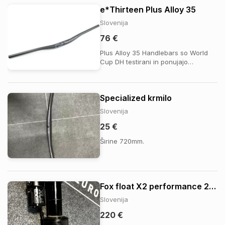
Cena: 15eur
e*Thirteen Plus Alloy 35
Slovenija
76 €
Plus Alloy 35 Handlebars so World
Cup DH testirani in ponujajo
optimalno kombinacijo trdnosti in
udobja pri manj kot 300 g. Izdelani iz
AL7050-T7 z 35 mm premerom, z
Specialized krmilo
tiple butted konstrukcijo in precizno
oblikovanimi up- in backsweep
Slovenija
profili, zagotav...
25 €
Širine 720mm.
Fox float X2 performance 205x65 trunnion
Slovenija
220 €