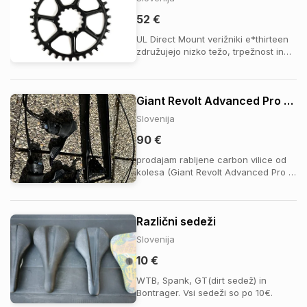
52 €
UL Direct Mount verižniki e*thirteen
združujejo nizko težo, trpežnost in
odlično delovanje za gravel in MTB
kolesarjenje. Razviti so na osnovi
uspešnega SL verižnika, a s
Giant Revolt Advanced Pro 1 (2021) - Vilice (Advanced SL carbon)
prefinjenim dizajnom krakov in
natančno CNC obdelavo, ki
Slovenija
zmanjšuje težo, ne da ...
90 €
prodajam rabljene carbon vilice od
kolesa (Giant Revolt Advanced Pro 1
(2021)). Na sliki (brez zavor), ker
celotno SRAM groupo prodajam
tukaj: https://bajk.si/sl/deli-za-
Različni sedeži
kolesa/gonilni-sklop/cele-
grupe/sram-rival-etap-2x12-celotna-
Slovenija
groupa_i89431
10 €
WTB, Spank, GT(dirt sedež) in
Bontrager. Vsi sedeži so po 10€.