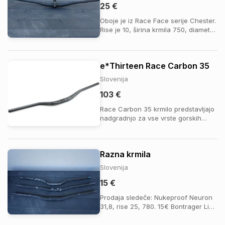
25 €
Oboje je iz Race Face serije Chester.
Rise je 10, širina krmila 750, diameter
35.
e*Thirteen Race Carbon 35
Slovenija
103 €
Race Carbon 35 krmilo predstavljajo
nadgradnjo za vse vrste gorskih
koles, od Trail do DH. S posebno
zasnovo karbonskega slojevanja in
35 mm barclamp premerom
Razna krmila
združujejo optimalno razmerje med
togostjo in težo ter zagotavljajo
Slovenija
absorpcijo vibracij za ...
15 €
Prodaja sledeče: Nukeproof Neuron
31,8, rise 25, 780. 15€ Bontrager Line
35, rise 27,5, 780. 10€ Pro LT 31,8,
rise 40, 760. 10€