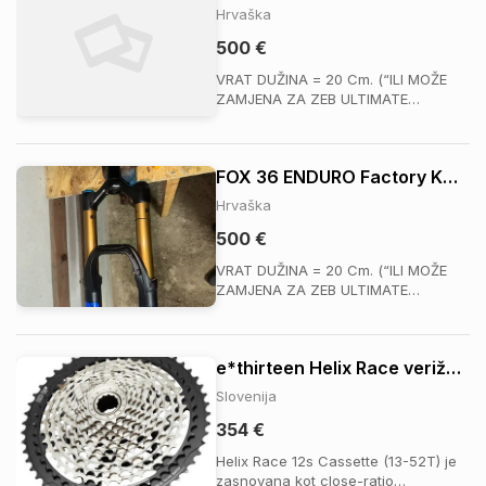
združljivo z MatchMaker™ sistemom
Hrvaška
ali pa ga namestiš ...
500 €
VRAT DUŽINA = 20 Cm. (“ILI MOŽE
ZAMJENA ZA ZEB ULTIMATE
CHARGER 3.2 UZ NADOPLATU!”)
Prodajem rabljenu vilicu koja je u
jako dobrom stanju funkcionalno
FOX 36 ENDURO Factory KASHIMA Float GRIP2 29 170MM (VRHUNSKA PONUDA)
radi, odlična za grubu vožnju. Vilica
nije ogrebana, nove naljepnice su
Hrvaška
zaljepljene na nogama i pre...
500 €
VRAT DUŽINA = 20 Cm. (“ILI MOŽE
ZAMJENA ZA ZEB ULTIMATE
CHARGER 3.2 UZ NADOPLATU!”)
Prodajem rabljenu vilicu koja je u
jako dobrom stanju funkcionalno
e*thirteen Helix Race verižnik
radi, odlična za grubu vožnju. Vilica
nije ogrebana, nove naljepnice su
Slovenija
zaljepljene na nogama i pre...
354 €
Helix Race 12s Cassette (13-52T) je
zasnovana kot close-ratio