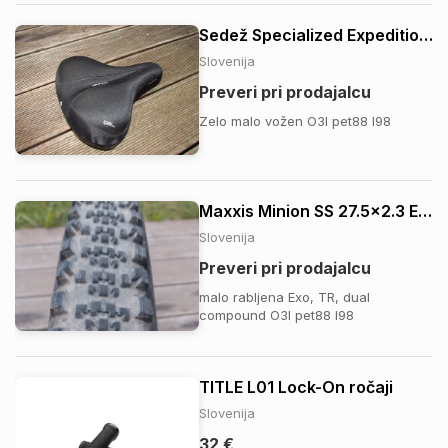
vsebuje: 1x prestavna ročica
Sedež Specialized Expedition Gel
SHIMANO Deore XTR Di2 SW-M9250-
IR I-SPEC EV 1x zadnji menjalnik
Slovenija
SHIMANO Deore XT Di2 RD-M8...
Preveri pri prodajalcu
Zelo malo vožen O3I pet88 I98
Maxxis Minion SS 27.5x2.3 EXO TR dual compound
Slovenija
Preveri pri prodajalcu
malo rabljena Exo, TR, dual
compound O3I pet88 I98
TITLE L01 Lock-On ročaji
Slovenija
32 €