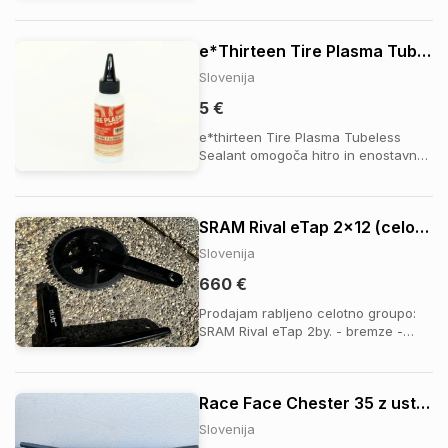
e*Thirteen Tire Plasma Tubeless Sealant
Slovenija
5 €
e*thirteen Tire Plasma Tubeless
Sealant omogoča hitro in enostavno
pripravo tubeless sistema ter
učinkovito zatesni večino predrtij, še
preden jih opaziš. Formula brez
SRAM Rival eTap 2x12 (celotna groupa)
amoniaka in lateksa je neškodljiva za
obroče in plašče, ne zmrzne do –15
Slovenija
°C in je ...
660 €
Prodajam rabljeno celotno groupo:
SRAM Rival eTap 2by. - bremze -
kaseta - ketna - gonilka - sprednji in
zadnji menjalnik + ročke in prestave
Race Face Chester 35 z ustreznim nosilcem
Slovenija