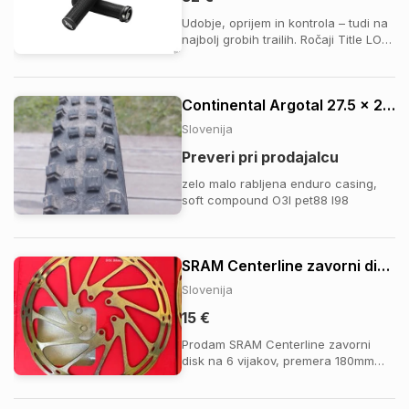
Udobje, oprijem in kontrola – tudi na
najbolj grobih trailih. Ročaji Title LO1
so zasnovani za resno MTB akcijo:
trail, enduro, freeride ali DH. Imajo
vgrajen zaključek krmila (bar-end),
Continental Argotal 27.5 x 2.40
enojno objemko in premišljeno
zasnovo z dodatno debelino pod dl...
Slovenija
Preveri pri prodajalcu
zelo malo rabljena enduro casing,
soft compound O3I pet88 I98
SRAM Centerline zavorni disk 180mm
Slovenija
15 €
Prodam SRAM Centerline zavorni
disk na 6 vijakov, premera 180mm
Disk je vzet z novega kolesa, ima
narejenih 20km in je praktično nov.