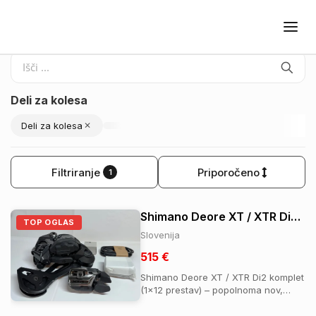
BAJK.SI
Deli za kolesa
Deli za kolesa
✕
Filtriranje
Priporočeno
1
Shimano Deore XT / XTR Di2 12x set.
TOP OGLAS
Slovenija
515 €
Shimano Deore XT / XTR Di2 komplet
(1x12 prestav) – popolnoma nov,
neuporabljen, z računom! Odlična
Di2 nadgradnja za MTB. Komplet