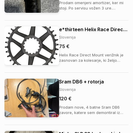
Prodam omenjeni amortizer, ker mi
stoji. Po servisu vožen 3 ure.
040238015
e*thirteen Helix Race Direct Mount verižnik
Slovenija
75 €
Helix Race Direct Mount verižnik je
zasnovan za kolesarje, ki želijo
vrhunsko razmerje med
zmogljivostjo, estetiko in nizko težo.
Izdelan iz trpežnega aluminija AL-
Sram DB6 + rotorja
7075-T6, ponuja odlično togost,
dolgo življenjsko dobo in natančno
Slovenija
prenos moči. Njegov...
120 €
Prodam nove, 4 batne Sram DB6
zavore, katere sem demontiral iz
novega kolesa. Zraven pridejo
komplet pakne, prilozim pa tudi dva
Sram centerline rotorja na 6 vijakov