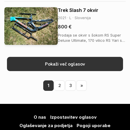
Trek Slash 7 okvir
2021 · L · Slovenija
800 €
Prodaja se okvir s šokom RS Super
Deluxe Ultimate, 170 vilico RS Yari s
posodobljenim chargerjem 2.1. in
sedežno potopno 170 hoda, ki je bila
original na kolesu. Prodaja se vse v
kompletu. Kolo je še polepljeno, tako,
Pokaži več oglasov
da so vse rjave pikice in poškod...
1
2
3
»
O nas
Izpostavitev oglasov
Oglaševanje za podjetja
Pogoji uporabe