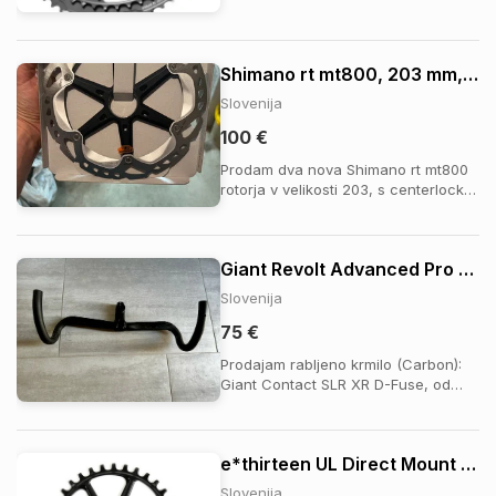
kolesarska kaseta za maksimalno
učinkovitost na strmih vzponih in pri
spustih. Z edinstveno kombinacijo
Shimano rt mt800, 203 mm, centerlock
aluminijastih in jeklenih zobnikov
(patentirana dvodelna konstrukcija)
Slovenija
je kaseta lah...
100 €
Prodam dva nova Shimano rt mt800
rotorja v velikosti 203, s centerlock
montazo. Prevzem v okolici Novega
mesta. Tel: 051619608
Giant Revolt Advanced Pro 1 (2021) - Krmilo Carbon 44cm (Giant Contact SLR XR D-Fuse)
Slovenija
75 €
Prodajam rabljeno krmilo (Carbon):
Giant Contact SLR XR D-Fuse, od
kolesa: Giant Revolt Advanced Pro 1
(2021) Širina 44cm.
e*thirteen UL Direct Mount verižnik
Slovenija