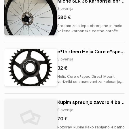
Miche SLR 38 karbonski obroci
in sicer 180 ter 160 mm velikosti. Za
montazo zadnje zavore boste
Slovenija
potrebovali le Sra...
580 €
Prodam zelo lepo ohranjene in malo
vožene karbonske cestne obroče
Miche SLR38. Obroče odlikuje
odlična togost, nizka teža in 38-
milimetrski profil, ki nudi odlično
e*thirteen Helix Core e*spec Direct Mount verižnik | Bosch CX/SX
aerodinamiko ter stabilnost v vetru.
Zavorni diski: Shimano XT/Ultegra
Slovenija
RT-MT800 Center...
32 €
Helix Core e*spec Direct Mount
verižniki so zasnovani za kolesarje,
ki od svojega e-kolesa pričakujejo
maksimalno vzdržljivost in
zanesljivost, hkrati pa želijo cenovno
Kupim sprednjo zavoro 4 batno
dostopno rešitev. Izdelani so iz
hladno oblikovanega in toplotno
Slovenija
obdelanega jekla...
70 €
Pozdrav..kupim kako rabljeno 4 batno