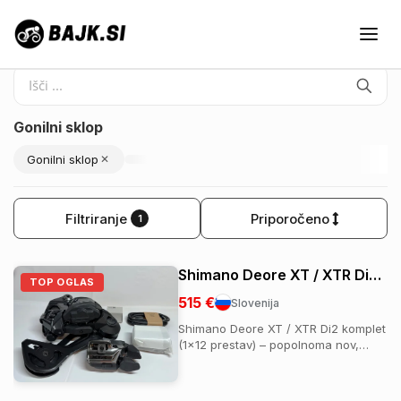
Gonilni sklop
Gonilni sklop
✕
Filtriranje
Priporočeno
1
Shimano Deore XT / XTR Di2 12x set.
TOP OGLAS
515 €
Slovenija
Shimano Deore XT / XTR Di2 komplet
(1x12 prestav) – popolnoma nov,
neuporabljen, z računom! Odlična
Di2 nadgradnja za MTB. Komplet
vsebuje: 1x prestavna ročica