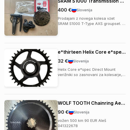
SRAM S1000 Transmission groupset
400 €
Slovenija
Prodajam z novega kolesa vzet
SRAM S1000 T-Type AXS groupset. -
menjalnik -shifter pod -baterija -
polnilec -kaseta -veriga -gonilka
175mm z zobnikom 34t Groupset je
NOV nevožen. Prevzem možen LJ ali
Koper.
e*thirteen Helix Core e*spec Direct Mount verižnik | Bosch CX/SX
32 €
Slovenija
Helix Core e*spec Direct Mount
verižniki so zasnovani za kolesarje,
ki od svojega e-kolesa pričakujejo
maksimalno vzdržljivost in
zanesljivost, hkrati pa želijo cenovno
dostopno rešitev. Izdelani so iz
hladno oblikovanega in toplotno
WOLF TOOTH Chainring Aero Road / Gravel SRAM 8-hole | black 46 Teeth
obdelanega jekla...
90 €
Slovenija
vožen 500 km 90 EUR Aleš
041322678