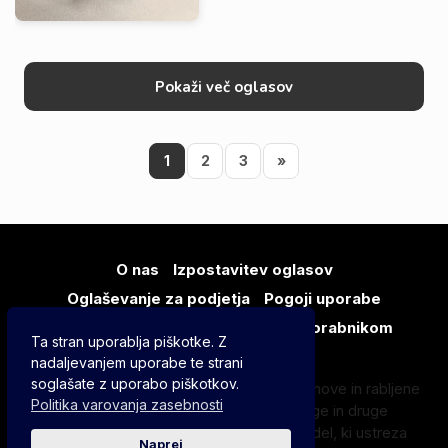
menjalnik shimano XTR M986 -> 20€
- Sprednji menjalnik shimano XT
M761A -> 10€ -Desna/leva zavorno
prestavna ročica 3x9r; Shimano XTR
Pokaži več oglasov
M975/M965. ...
1
2
3
»
O nas
Izpostavitev oglasov
Oglaševanje za podjetja
Pogoji uporabe
Varovanje zasebnosti
Pomoč uporabnikom
Ta stran uporablja piškotke. Z
nadaljevanjem uporabe te strani
soglašate z uporabo piškotkov.
V kategoriji Gonilni sklop na BAJK.SI najdeš nove in rabljene
Politika varovanja zasebnosti
gonilke, verižnike, gonilne ležaje, vodila verige in druge
sestavne dele. Primerjaj ponudbo ter izberi del, ki ustreza
Naprej