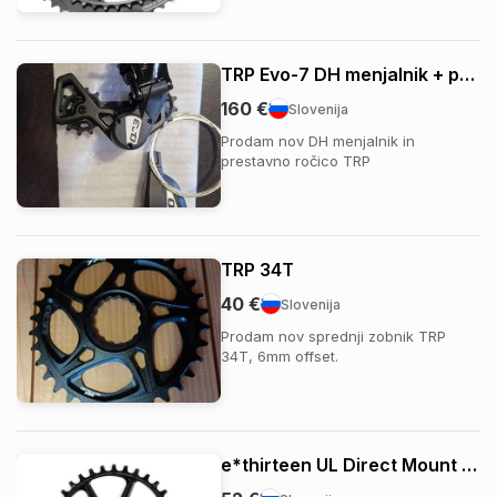
učinkovitost na strmih vzponih in pri
spustih. Z edinstveno kombinacijo
aluminijastih in jeklenih zobnikov
(patentirana dvodelna konstrukcija)
TRP Evo-7 DH menjalnik + prestavna ročica
je kaseta lah...
160 €
Slovenija
Prodam nov DH menjalnik in
prestavno ročico TRP
TRP 34T
40 €
Slovenija
Prodam nov sprednji zobnik TRP
34T, 6mm offset.
e*thirteen UL Direct Mount verižnik