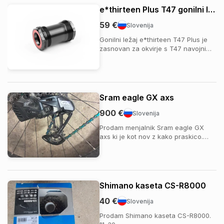
e*thirteen Plus T47 gonilni ležaj
59 €
Slovenija
Gonilni ležaj e*thirteen T47 Plus je
zasnovan za okvirje s T47 navojnim
standardom in ohišjem širine 68/73
mm. Združljiv je z vsemi gonilkami s
30 mm osjo ter uporablja thread-
together sistem, ki preprečuje
škripanje in podaljšuje življenjsko
Sram eagle GX axs
dobo le...
900 €
Slovenija
Prodam menjalnik Sram eagle GX
axs ki je kot nov z kako praskico.
Zraven prodam gonilke pa kaseto
(deliv ne prodam posebej). Za več
podrobnosti me pokličite na številko:
071 374 073 Cena še ni končna
Shimano kaseta CS-R8000
40 €
Slovenija
Prodam Shimano kaseta CS-R8000.