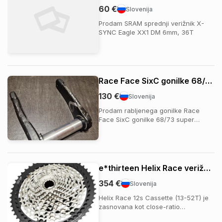
60 €
Slovenija
Prodam SRAM sprednji verižnik X-
SYNC Eagle XX1 DM 6mm, 36T
Race Face SixC gonilke 68/73 super boost
130 €
Slovenija
Prodam rabljenega gonilke Race
Face SixC gonilke 68/73 super
boost, sicer v super stanju. Na voljo
tudi gonilni ležaj. Dolžina 165mm
e*thirteen Helix Race verižnik
354 €
Slovenija
Helix Race 12s Cassette (13-52T) je
zasnovana kot close-ratio
kolesarska kaseta za maksimalno