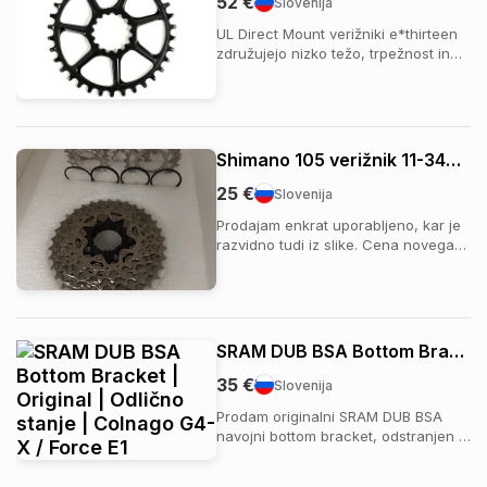
52 €
Slovenija
UL Direct Mount verižniki e*thirteen
združujejo nizko težo, trpežnost in
odlično delovanje za gravel in MTB
kolesarjenje. Razviti so na osnovi
uspešnega SL verižnika, a s
prefinjenim dizajnom krakov in
natančno CNC obdelavo, ki
Shimano 105 verižnik 11-34T 12s
zmanjšuje težo, ne da ...
25 €
Slovenija
Prodajam enkrat uporabljeno, kar je
razvidno tudi iz slike. Cena novega
55 €, prodam za 25 € Ljubljana ali
Celje
SRAM DUB BSA Bottom Bracket | Original | Odlično stanje | Colnago G4-X / Force E1
35 €
Slovenija
Prodam originalni SRAM DUB BSA
navojni bottom bracket, odstranjen z
novega Colnago G4-X po menjavi
komponent. Ležaji se vrtijo gladko,