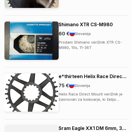
Shimano XTR CS-M980
60 €
Slovenija
Prodam Shimano verižnik XTR CS-
M980, 10s, 11-36T
e*thirteen Helix Race Direct Mount verižnik
75 €
Slovenija
Helix Race Direct Mount verižnik je
zasnovan za kolesarje, ki želijo
vrhunsko razmerje med
zmogljivostjo, estetiko in nizko težo.
Izdelan iz trpežnega aluminija AL-
7075-T6, ponuja odlično togost,
dolgo življenjsko dobo in natančno
Sram Eagle XX1 DM 6mm, 36T
prenos moči. Njegov...