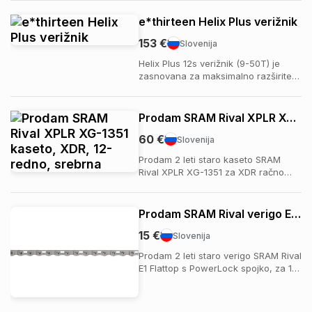
brez zračnosti, pokanja ali zatikanja.
Navoji so nepoškodovani in
e*thirteen Helix Plus verižnik
pripravljen je za takojšnjo montažo.
153 €
Podatki: * S...
Slovenija
Helix Plus 12s verižnik (9-50T) je
zasnovana za maksimalno razširitev
prestavnega razpona na e-kolesih,
MTB in Gravel kolesih. Njena 2-delna
konstrukcija omogoča zamenjavo
Prodam SRAM Rival XPLR XG-1351 kaseto, XDR, 12-redno, srebrna
aluminijastih zobnikov, kar zmanjša
60 €
stroške servisa in odpadke. Z lahkimi
Slovenija
406–...
Prodam 2 leti staro kaseto SRAM
Rival XPLR XG-1351 za XDR račno
pesto in 12-redni pogon. Kaseta je
lepo ohranjena, tehnično brezhibna
in normalno uporabljana. Primerna
Prodam SRAM Rival verigo E1 Flattop, 12/13-redno, srebrna
za gravel oziroma sodoben 1x setup. ￼
15 €
Barva: srebrna. Kontakt:
Slovenija
+38641876322 Možen ...
Prodam 2 leti staro verigo SRAM Rival
E1 Flattop s PowerLock spojko, za 12-
ali 13-redni pogon. Veriga je bila
normalno uporabljana in je primerna
za SRAM Flattop sisteme. Barva: