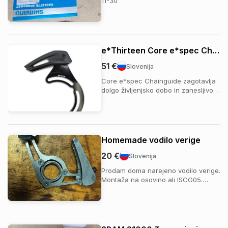
11-30
e*Thirteen Core e*spec Chainguide
51 €
Slovenija
Core e*spec Chainguide zagotavlja
dolgo življenjsko dobo in zanesljivo
delovanje za sodobna e-kolesa z
Boost in Super Boost geometrijo. Na
voljo je za motorje Bosch CX Gen4,
CX Gen5 in Shimano EP8 ter ima širši
offset, ki omogoča uporabo 2-delnih
Homemade vodilo verige
zob...
20 €
Slovenija
Prodam doma narejeno vodilo verige.
Montaža na osovino ali ISCG05.
Narejeno za 36t zobnike.