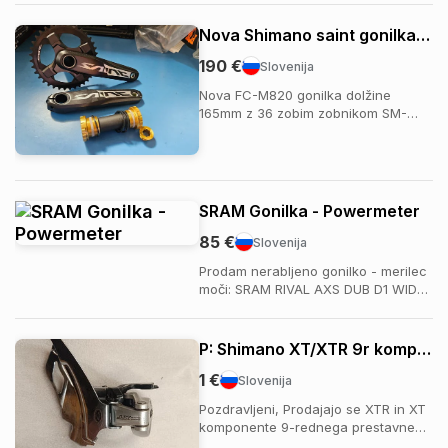
srebrna. Kontakt: +38641876322
Možen osebni prevzem ali pošiljanje
Nova Shimano saint gonilka z zobnikom in gonilnim ležajem
po p...
190 €
Slovenija
Nova FC-M820 gonilka dolžine
165mm z 36 zobim zobnikom SM-
CR82 in gonilnim ležajem SM-BB80.
Vse novo in neuporabljeno.
SRAM Gonilka - Powermeter
85 €
Slovenija
Prodam nerabljeno gonilko - merilec
moči: SRAM RIVAL AXS DUB D1 WIDE
POWERMETER Gonilka je dolžine
170mm.
P: Shimano XT/XTR 9r komponente
1 €
Slovenija
Pozdravljeni, Prodajajo se XTR in XT
komponente 9-rednega prestavnega
razmerja shimano: - Sprednji