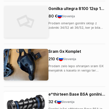
SHIMANO Deore XTR Di2 SW-M9250-
IR I-SPEC EV 1x zadnji menjalnik
Gonilka ultegra 8100 12sp 175mm
SHIMANO Deore XT Di2 RD-M8...
80 €
Slovenija
Prodam omenjen gonilni sklop z
zobniki 34/52 ali 36/52, ker je bila
predolga sem jo zamenjal že po
800km za krajso in lažje prenose
Sram Gx Komplet
210 €
Slovenija
Prodam zelo lepo ohranjen sram GX
menjalnik s kaseto in verigo ter
sprednji zobnik 34(bosch gen5). Brez
znakov raztega verige. Vec info zs.
e*thirteen Base BSA gonilni ležaj
32 €
Slovenija
Gonilni ležaj e*thirteen Base BSA je