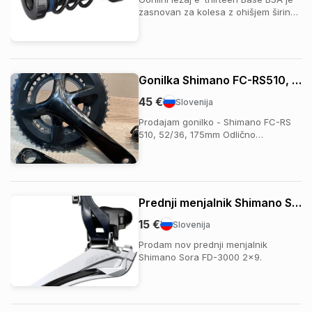
zasnovan za kolesa z ohišjem širine
83 mm in je združljiv z vsemi
gonilkami s 24 mm osjo. Izdelan je iz
vzdržljive aluminijeve zlitine,
opremljen pa je s ležaji ABEC 3 z
dvojnim tesnjenjem, ki zagotavljajo
Gonilka Shimano FC-RS510, 52/36, 175mm
dolgo ž...
45 €
Slovenija
Prodajam gonilko - Shimano FC-RS
510, 52/36, 175mm Odlično
ohranjena in rabljena le cca 1800km.
Prednji menjalnik Shimano SORA FD-3000 2x9
15 €
Slovenija
Prodam nov prednji menjalnik
Shimano Sora FD-3000 2x9.