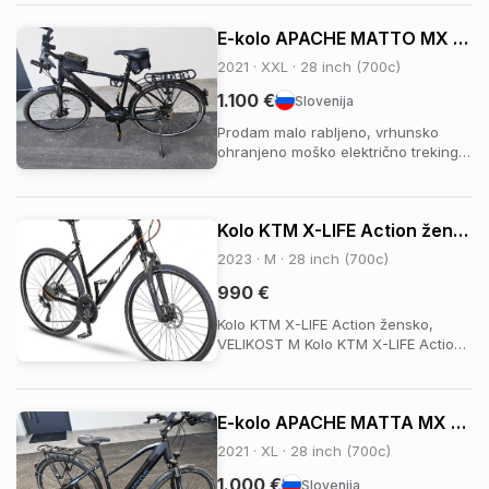
Adventure Could Starts Together Not
E-kolo APACHE MATTO MX 400 (2021)
just two bicycles. An invitation to
explore the world—side by side.
2021 · XXL · 28 inch (700c)
Some bik...
1.100 €
Slovenija
Prodam malo rabljeno, vrhunsko
ohranjeno moško električno treking
kolo Apache Matta MX 400, letnik
2021. Kolo je bilo voženo izključno
ljubiteljsko in priložnostno, kar
Kolo KTM X-LIFE Action žensko
dokazuje števec s skupno
prevoženimi le 600 kilometri. Kolo
2023 · M · 28 inch (700c)
poganja močan sredins...
990 €
Kolo KTM X-LIFE Action žensko,
VELIKOST M Kolo KTM X-LIFE Action
žensko, je odlično žensko treking
kolo, primerno za daljše kolesarske
izlete, vožnjo po raznoraznih poteh
E-kolo APACHE MATTA MX 400 (2021) – Kot novo, samo 240 km !
ali makadamu, kot tudi za vožnjo po
mestu. Lahek okvir iz aluminija
2021 · XL · 28 inch (700c)
povečuje sv...
1.000 €
Slovenija