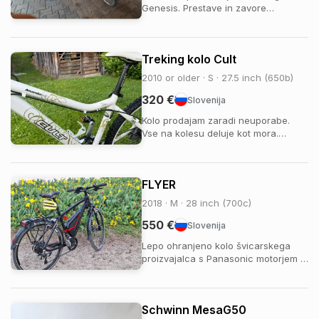
Genesis. Prestave in zavore
Shimano. Plašči Michelin Protek
Cross.
Treking kolo Cult
2010 or older · S · 27.5 inch (650b)
320 €
Slovenija
Kolo prodajam zaradi neuporabe.
Vse na kolesu deluje kot mora.
Oprema SLX. Zraven dobite tudi
dodaten wheelset. Dostopen sem na
telefonski: 040 543 285
FLYER
2018 · M · 28 inch (700c)
550 €
Slovenija
Lepo ohranjeno kolo švicarskega
proizvajalca s Panasonic motorjem in
baterijo do cca 100 km, s shimano
slx 30 prestav, alu okvir od 165 do
175 cm.
Schwinn MesaG50