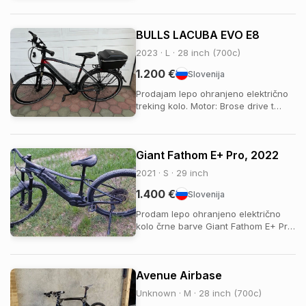
Ima nadgrajen nosilec za telefon in
pa vgrajen polnilec in moznost
BULLS LACUBA EVO E8
povezave z aplikacijo. Zraven kolesa
prilozim originalni polnilec. Lahk...
2023 · L · 28 inch (700c)
1.200 €
Slovenija
Prodajam lepo ohranjeno električno
treking kolo. Motor: Brose drive t
Baterija 650wh Velikost: 53cm
Kilometri: 3132 km Kolo deluje
brezhibno!
Giant Fathom E+ Pro, 2022
2021 · S · 29 inch
1.400 €
Slovenija
Prodam lepo ohranjeno električno
kolo črne barve Giant Fathom E+ Pro,
letnik 2021, kupljen 2022, velikost S z
novim polnilcem. Lansko sezono ni
bilo voženo. Lahkoten aluminijast
Avenue Airbase
okvir ALUXX SL in trail-prijazna
geometrija modela Giant Fathom E+
Unknown · M · 28 inch (700c)
2 pon...