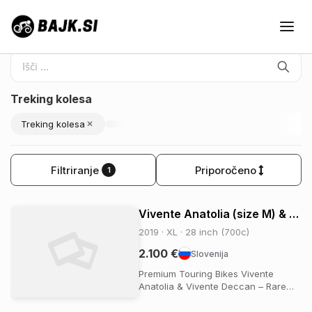
Treking kolesa
Treking kolesa
✕
Filtriranje
Priporočeno
1
Vivente Anatolia (size M) & Deccani (size XL)
2019 · XL · 28 inch (700c)
2.100 €
Slovenija
Premium Touring Bikes Vivente
Anatolia & Vivente Deccan – Rare
Opportunity in Europe - Available
individually or as a pair. Your Next