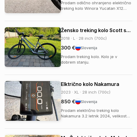
Prodam odlično ohranjeno električno
treking kolo Winora Yucatan X12
Lowstep, letnik 2024. Kolo je bilo
kupljeno novo, redno servisirano in
skrbno vzdrževano. Nikoli udeleženo
Žensko treking kolo Scott sub cross 30
v padcu, tehnično brezhibno in
pripravljeno na vožnjo brez dodatnih
2018 · L · 28 inch (700c)
vlaganj...
300 €
Slovenija
Prodam treking kolo. Kolo je v
dobrem stanju.
Elktrično kolo Nakamura
2023 · XL · 28 inch (700c)
850 €
Slovenija
Prodam električno treking kolo
Nakamura 3.2 letnik 2024, velikost
XL primerno za višine 179-190cm,
kolo je odlično ohranjeno, 2026 je
bilo predelano na elektriko