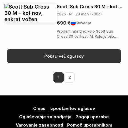
Domžalah. Kolo se prodaja zaradi
Scott Sub Cross 30 M – kot nov, enkrat vožen
nakupa novega. Kolo je aluminijasto
in ima opremo Shimano Deore XT.
2025 · M · 28 inch (700c)
Velik...
690 €
Slovenija
Prodam hibridno kolo Scott Sub
Cross 30 velikosti M. Kolo je bilo
kupljeno novo in je bilo voženo samo
enkrat, zato je praktično brez znakov
uporabe. Primerno je za
Pokaži več oglasov
vsakodnevno vožnjo, rekreacijo,
makadam, gozdne poti in mestno
vožnjo. Kolo je brezhi...
1
2
O nas
Izpostavitev oglasov
Oglaševanje za podjetja
Pogoji uporabe
Varovanje zasebnosti
Pomoč uporabnikom