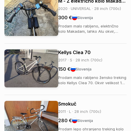
M - Ž električno kolo Makadam
Thogsheng 250W motor, z 36V
baterijo 13ah(domet okoli 80km
2020 · UNIVERSAL · 28 inch (700c)
odvisno od pomoči motorja) ,z...
300 €
Slovenija
Prodam malo rabljeno, električno
kolo Makadam, lahko Alu okvir,
redno letno servisirano, hidravličnea
zavora, zakonska omejitev hitrosti 25
km/h, 2 x baterija 10,4; štiri stopnje
Kellys Clea 70
podpore, indikator napolnjenosti
baterij. Blatobrana in prednja ter
2017 · S · 28 inch (700c)
zad...
150 €
Slovenija
Prodam malo rabljeno žensko treking
kolo Kellys Clea 70. Okvir velikost 17
col, vozila ga je tašča velika 157 cm.
Dodatno dokupljeni SKS blatniki in
Hebie tačka. Malo voženo,
Smokuč
vzdrževano, dela BP. Ogled in
prevzem v Grosupljem. 031565487
2011 · L · 28 inch (700c)
280 €
Slovenija
Prodam lepo ohranjeno treking kolo