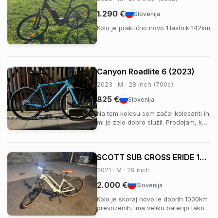
1.290 €
Slovenija
Kolo je praktično novo 1.lastnik 142km
Canyon Roadlite 6 (2023)
2023 · M · 28 inch (700c)
825 €
Slovenija
Na tem kolesu sem začel kolesariti in
mi je zelo dobro služil. Prodajam, ker
sem želel preiti na dropbar. Priporočil
bi ga vsakomur, ki se začenja
ukvarjati s kolesarstvom in ni še
SCOTT SUB CROSS ERIDE 10 LADY 2021
povesem prepričan, kakšno kolo si
želi. Z ustreznimi gumami bi se po ...
2021 · M · 29 inch
2.000 €
Slovenija
Kolo je skoraj novo le dobrih 1000km
prevozenih. Ima veliko baterijo tako
da se lahko prevozijo dolge razdalje.