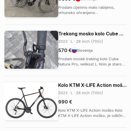
Prodam izjemno malo rabljeno,
vrhunsko ohranjeno
žensko/univerzalno električno
treking kolo Apache Matta MX 400,
letnik 2021. Kolo je bilo voženo
Trekong mosko kolo Cube Nature pro
izključno ljubiteljsko in priložnostno,
kar dokazuje števec s skupno
2023 · L · 28 inch (700c)
prevoženimi le 240 kilometri. Kolo ...
570 €
Slovenija
Prodam moskk treking kolo Cube
Nature Pro, velikost L. Kolo je staro
dobre tri leta in je kot novo, zelo
malo vozeno. Prestave Shimano
deore xt.
Kolo KTM X-LIFE Action moško
2023 · L · 28 inch (700c)
990 €
Kolo KTM X-LIFE Action moško Kolo
KTM X-LIFE Action moško, je odlično
moško treking kolo, primerno za
daljše kolesarske izlete, vožnjo po