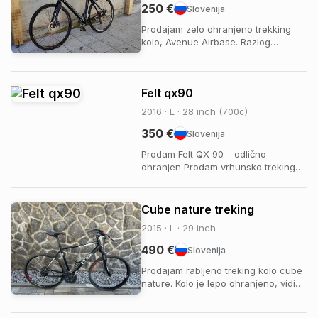
250 €
Slovenija
Prodajam zelo ohranjeno trekking
kolo, Avenue Airbase. Razlog
prodaje, zamenjava za elektricno
kolo, tak da lahko ponudite.
Felt qx90
2016 · L · 28 inch (700c)
350 €
Slovenija
Prodam Felt QX 90 – odlično
ohranjen Prodam vrhunsko treking
kolo Felt QX 90, velikost okvirja 58.
Kolo je zelo lepo ohranjeno, redno
servisirano in brezhibno deluje.
Cube nature treking
Oprema: Shimano Deore LX
2015 · L · 29 inch
Aluminijast okvir Vzmetna sprednja
vilica 28" kolesa, odli...
490 €
Slovenija
Prodajam rabljeno treking kolo cube
nature. Kolo je lepo ohranjeno, vidi
se manjše znake uporabe. Je letnik
2015 in kupljeno v Energija Bikes v