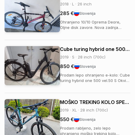
2018 · L · 26 inch
285 €
Slovenija
Ohranjeno 10/10 Oprema Deore,
Oljne disk zavore. Nova zadnja
pnevmatika nove zavorne ploščice
plus servis narejen. Vec zs.
Cube turing hybrid one 500 vel.50 S
2019 · S · 28 inch (700c)
850 €
Slovenija
Prodam lepo ohranjeno e-kolo: Cube
turing hybrid one 500 vel.50 S Okvir:
aluminij Motor: Bosch Kapaciteta
baterije: 500Wh Ekran in daljinec:
Bosch purion Prednje vzmetenje:
MOŠKO TREKING KOLO SPECIALIZED CROSSTRAIL SPORT XL
Suntour Zadnji menjalnik: Shimano
Altus 9p Zavore: Shimano Velikost
2019 · XL · 28 inch (700c)
obročev: ...
550 €
Slovenija
Prodam rabljeno, zelo lepo
ohranjeno moško treking kolo